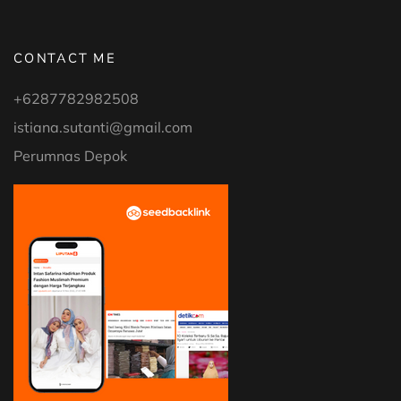
CONTACT ME
+6287782982508
istiana.sutanti@gmail.com
Perumnas Depok