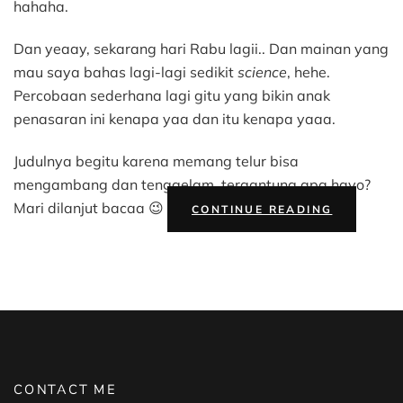
Project]
hahaha.
Telur
Tenggelam
Dan yeaay, sekarang hari Rabu lagii.. Dan mainan yang
dan
mau saya bahas lagi-lagi sedikit
science
, hehe.
Mengamban
Percobaan sederhana lagi gitu yang bikin anak
penasaran ini kenapa yaa dan itu kenapa yaaa.
Judulnya begitu karena memang telur bisa
mengambang dan tenggelam, tergantung apa hayo?
“[LITTLE
Mari dilanjut bacaa 😉
CONTINUE READING
SCIENCE
PROJECT]
TELUR
TENGGEL
DAN
MENGAMB
CONTACT ME