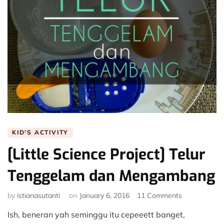
KID'S ACTIVITY
[Little Science Project] Telur
Tenggelam dan Mengambang
on
by
istianasutanti
on
January 6, 2016
11 Comments
[Little
Ish, beneran yah seminggu itu cepeeett banget,
Science