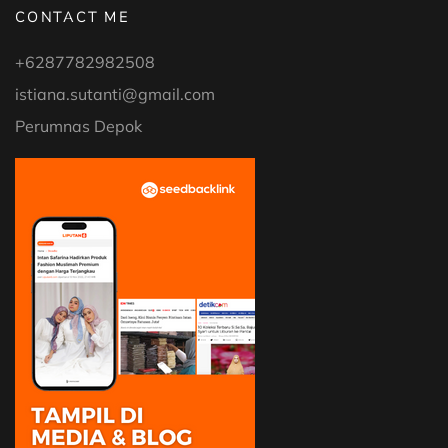
CONTACT ME
+6287782982508
istiana.sutanti@gmail.com
Perumnas Depok