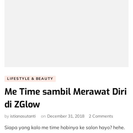
LIFESTYLE & BEAUTY
Me Time sambil Merawat Diri
di ZGlow
on
by
istianasutanti
on
December 31, 2018
2 Comments
Me
Siapa yang kalo me time hobinya ke salon hayo? hehe.
Time