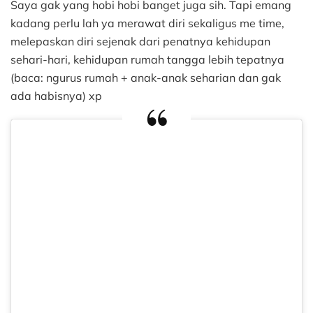
sambil
Saya gak yang hobi hobi banget juga sih. Tapi emang
Merawat
kadang perlu lah ya merawat diri sekaligus me time,
Diri
melepaskan diri sejenak dari penatnya kehidupan
di
sehari-hari, kehidupan rumah tangga lebih tepatnya
ZGlow
(baca: ngurus rumah + anak-anak seharian dan gak
ada habisnya) xp