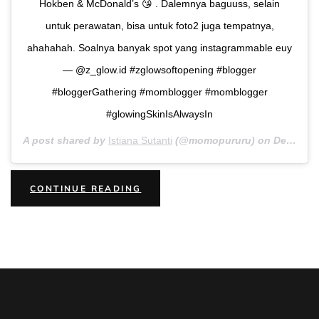
Hokben & McDonald’s 😘 . Dalemnya baguuss, selain
untuk perawatan, bisa untuk foto2 juga tempatnya,
ahahahah. Soalnya banyak spot yang instagrammable euy
— @z_glow.id #zglowsoftopening #blogger
#bloggerGathering #momblogger #momblogger
#glowingSkinIsAlwaysIn
A post shared by
Istiana Sutanti
(@momopururu) on
Dec 27, 2018 at 12:25am PST
“ME
CONTINUE READING
TIME
SAMBIL
MERAWAT
DIRI
DI
ZGLOW”