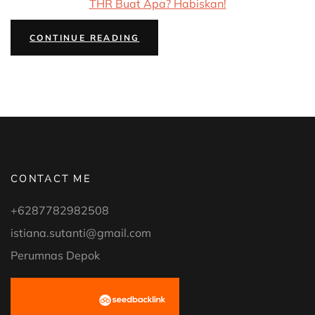
THR Buat Apa? Habiskan!
“#FAMILYTALK
CONTINUE READING
#34:
THR
UNTUK
APA
SAJA?”
CONTACT ME
+6287782982508
istiana.sutanti@gmail.com
Perumnas Depok