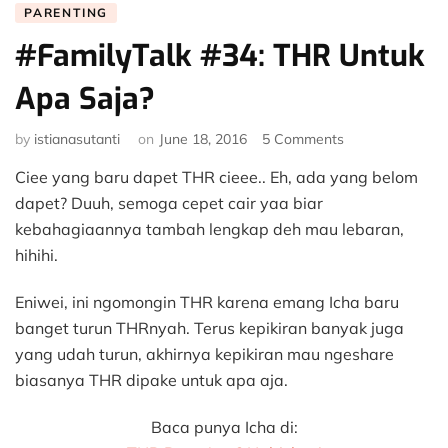
PARENTING
#FamilyTalk #34: THR Untuk
Apa Saja?
on
by
istianasutanti
on
June 18, 2016
5 Comments
#FamilyTalk
Ciee yang baru dapet THR cieee.. Eh, ada yang belom
#34:
THR
dapet? Duuh, semoga cepet cair yaa biar
Untuk
kebahagiaannya tambah lengkap deh mau lebaran,
Apa
hihihi.
Saja?
Eniwei, ini ngomongin THR karena emang Icha baru
banget turun THRnyah. Terus kepikiran banyak juga
yang udah turun, akhirnya kepikiran mau ngeshare
biasanya THR dipake untuk apa aja.
Baca punya Icha di: