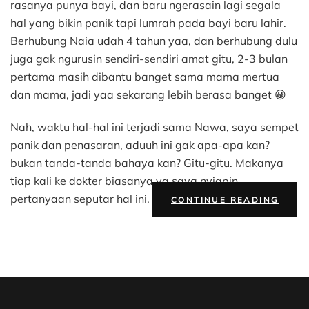
yang
rasanya punya bayi, dan baru ngerasain lagi segala
Terjadi
hal yang bikin panik tapi lumrah pada bayi baru lahir.
Pada
Berhubung Naia udah 4 tahun yaa, dan berhubung dulu
Bayi
juga gak ngurusin sendiri-sendiri amat gitu, 2-3 bulan
Baru
pertama masih dibantu banget sama mama mertua
Lahir
dan mama, jadi yaa sekarang lebih berasa banget 😀
Nah, waktu hal-hal ini terjadi sama Nawa, saya sempet
panik dan penasaran, aduuh ini gak apa-apa kan?
bukan tanda-tanda bahaya kan? Gitu-gitu. Makanya
tiap kali ke dokter biasanya ya saya nyiapin
“HAL
pertanyaan seputar hal ini.
CONTINUE READING
HAL
YANG
TERJ
PADA
BAYI
BARU
LAHI