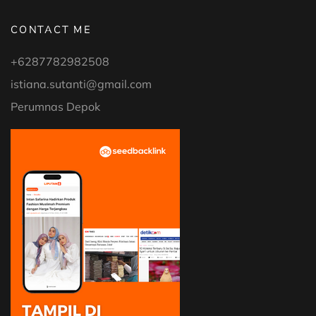
CONTACT ME
+6287782982508
istiana.sutanti@gmail.com
Perumnas Depok