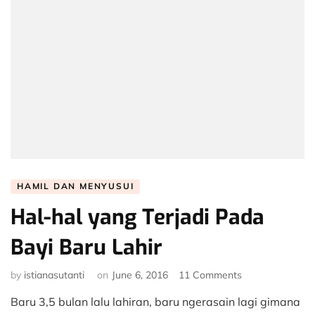
HAMIL DAN MENYUSUI
Hal-hal yang Terjadi Pada
Bayi Baru Lahir
on
by
istianasutanti
on
June 6, 2016
11 Comments
Hal-
Baru 3,5 bulan lalu lahiran, baru ngerasain lagi gimana
hal