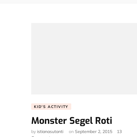
KID'S ACTIVITY
Monster Segel Roti
by
istianasutanti
on
September 2, 2015
13