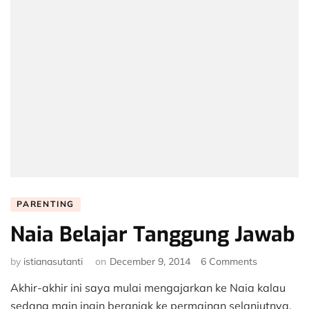
PARENTING
Naia Belajar Tanggung Jawab
on
by
istianasutanti
on
December 9, 2014
6 Comments
Naia
Akhir-akhir ini saya mulai mengajarkan ke Naia kalau
Belajar
Tanggung
sedang main ingin beranjak ke permainan selanjutnya,