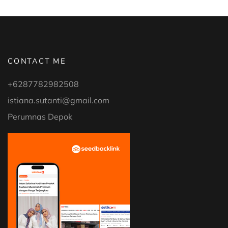
CONTACT ME
+6287782982508
istiana.sutanti@gmail.com
Perumnas Depok