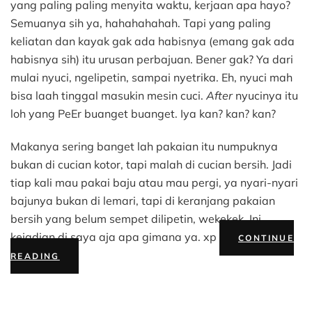
Baju
yang paling paling menyita waktu, kerjaan apa hayo?
Untuk
Semuanya sih ya, hahahahahah. Tapi yang paling
Ecomom
keliatan dan kayak gak ada habisnya (emang gak ada
habisnya sih) itu urusan perbajuan. Bener gak? Ya dari
mulai nyuci, ngelipetin, sampai nyetrika. Eh, nyuci mah
bisa laah tinggal masukin mesin cuci.
After
nyucinya itu
loh yang PeEr buanget buanget. Iya kan? kan? kan?
Makanya sering banget lah pakaian itu numpuknya
bukan di cucian kotor, tapi malah di cucian bersih. Jadi
tiap kali mau pakai baju atau mau pergi, ya nyari-nyari
bajunya bukan di lemari, tapi di keranjang pakaian
bersih yang belum sempet dilipetin, wekekek. Ini
kejadian di saya aja apa gimana ya. xp
CONTINUE
“TIPS
READING
MELIPAT
BAJU
UNTUK
ECOMOM”