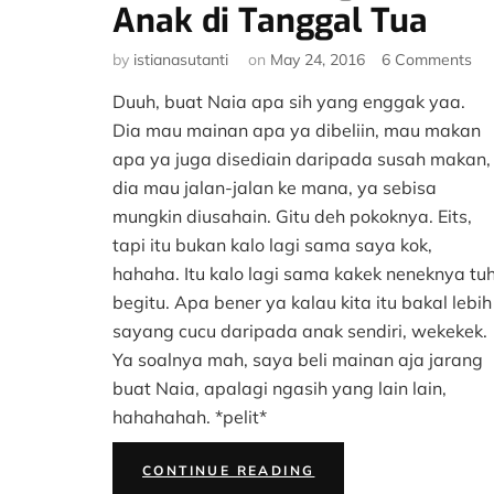
Anak di Tanggal Tua
on
by
istianasutanti
on
May 24, 2016
6 Comments
#K
Duuh, buat Naia apa sih yang enggak yaa.
Tri
Me
Dia mau mainan apa ya dibeliin, mau makan
An
apa ya juga disediain daripada susah makan,
di
dia mau jalan-jalan ke mana, ya sebisa
Ta
mungkin diusahain. Gitu deh pokoknya. Eits,
Tu
tapi itu bukan kalo lagi sama saya kok,
hahaha. Itu kalo lagi sama kakek neneknya tu
begitu. Apa bener ya kalau kita itu bakal lebih
sayang cucu daripada anak sendiri, wekekek.
Ya soalnya mah, saya beli mainan aja jarang
buat Naia, apalagi ngasih yang lain lain,
hahahahah. *pelit*
“#KISAHTANGGALTU
CONTINUE READING
TRIK
MEMBAHAGIAKAN