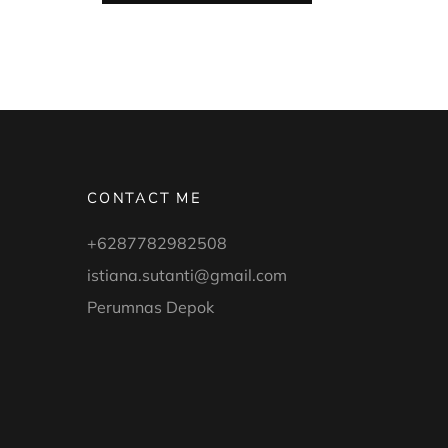
ANAK
DI
TANGGAL
TUA”
CONTACT ME
+6287782982508
istiana.sutanti@gmail.com
Perumnas Depok