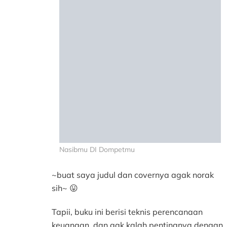
Nasibmu DI Dompetmu
~buat saya judul dan covernya agak norak
sih~ 😛
Tapii, buku ini berisi teknis perencanaan
keuangan, dan gak kalah pentingnya dengan