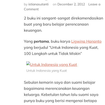
by
istianasutanti
on
December 2, 2012
Leave a
on
Comment
Buku
2 buku ini sangant-sangat direkomendasikan
Perencanaan
Keuangan
buat yang baru belajar perencanaan
keuangan.
Yang
pertama
, buku karya
Ligwina Hananto
yang berjudul “Untuk Indonesia yang Kuat,
100 Langkah untuk Tidak Miskin”
Untuk Indonesia yang Kuat
Sebulan kemarin saya dan suami belajar
bagaimana merencanakan keuangan
keluarga. Kebetulan tahun lalu suami saya
punya buku yang berisi mengenai betapa