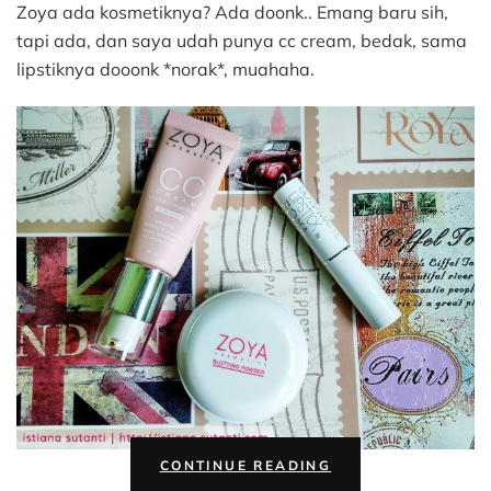
Zoya ada kosmetiknya? Ada doonk.. Emang baru sih,
tapi ada, dan saya udah punya cc cream, bedak, sama
lipstiknya dooonk *norak*, muahaha.
“CANTIK
CONTINUE READING
DENGAN
ZOYA