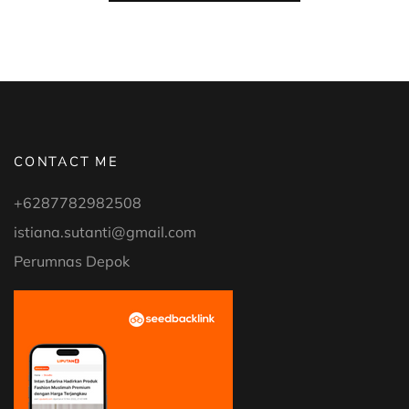
COSMETIC”
CONTACT ME
+6287782982508
istiana.sutanti@gmail.com
Perumnas Depok