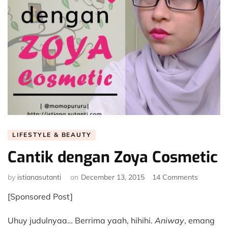
LIFESTYLE & BEAUTY
Cantik dengan Zoya Cosmetic
on
by
istianasutanti
on
December 13, 2015
14 Comments
Cantik
[Sponsored Post]
dengan
Zoya
Cosmetic
Uhuy judulnyaa… Berrima yaah, hihihi.
Aniway
, emang