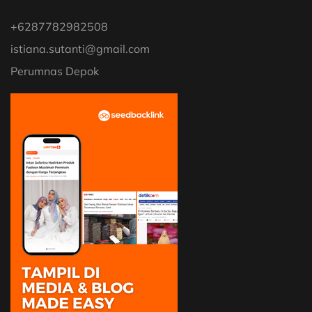
+6287782982508
istiana.sutanti@gmail.com
Perumnas Depok