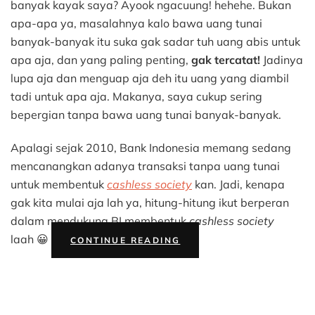
Ala
banyak kayak saya? Ayook ngacuung! hehehe. Bukan
Saya
apa-apa ya, masalahnya kalo bawa uang tunai
untuk
banyak-banyak itu suka gak sadar tuh uang abis untuk
Hidup
apa aja, dan yang paling penting,
gak tercatat!
Jadinya
Tanpa
lupa aja dan menguap aja deh itu uang yang diambil
Uang
Tunai
tadi untuk apa aja. Makanya, saya cukup sering
bepergian tanpa bawa uang tunai banyak-banyak.
Apalagi sejak 2010, Bank Indonesia memang sedang
mencanangkan adanya transaksi tanpa uang tunai
untuk membentuk
cashless society
kan. Jadi, kenapa
gak kita mulai aja lah ya, hitung-hitung ikut berperan
dalam mendukung BI membentuk
cashless society
“5
laah 😀
CONTINUE READING
TIPS
ALA
SAYA
UNTUK
HIDUP
TANPA
UANG
TUNAI”