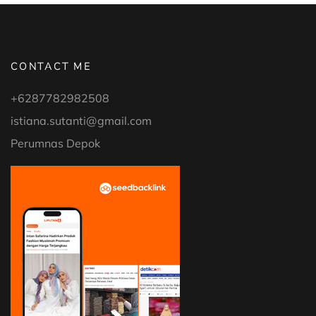
CONTACT ME
+6287782982508
istiana.sutanti@gmail.com
Perumnas Depok