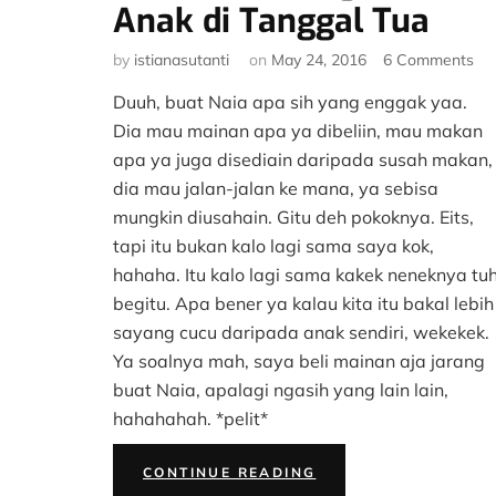
Anak di Tanggal Tua
on
by
istianasutanti
on
May 24, 2016
6 Comments
#K
Duuh, buat Naia apa sih yang enggak yaa.
Tri
Me
Dia mau mainan apa ya dibeliin, mau makan
An
apa ya juga disediain daripada susah makan,
di
dia mau jalan-jalan ke mana, ya sebisa
Ta
mungkin diusahain. Gitu deh pokoknya. Eits,
Tu
tapi itu bukan kalo lagi sama saya kok,
hahaha. Itu kalo lagi sama kakek neneknya tu
begitu. Apa bener ya kalau kita itu bakal lebih
sayang cucu daripada anak sendiri, wekekek.
Ya soalnya mah, saya beli mainan aja jarang
buat Naia, apalagi ngasih yang lain lain,
hahahahah. *pelit*
“#KISAHTANGGALTU
CONTINUE READING
TRIK
MEMBAHAGIAKAN