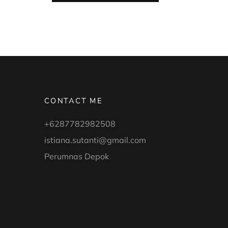
ANAK
DI
TANGGAL
TUA”
CONTACT ME
+6287782982508
istiana.sutanti@gmail.com
Perumnas Depok