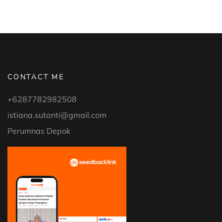
CONTACT ME
+6287782982508
istiana.sutanti@gmail.com
Perumnas Depok