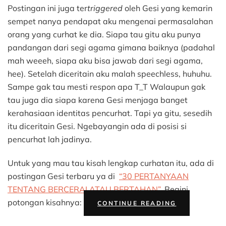
Postingan ini juga ter
triggered
oleh Gesi yang kemarin
sempet nanya pendapat aku mengenai permasalahan
orang yang curhat ke dia. Siapa tau gitu aku punya
pandangan dari segi agama gimana baiknya (padahal
mah weeeh, siapa aku bisa jawab dari segi agama,
hee). Setelah diceritain aku malah speechless, huhuhu.
Sampe gak tau mesti respon apa T_T Walaupun gak
tau juga dia siapa karena Gesi menjaga banget
kerahasiaan identitas pencurhat. Tapi ya gitu, sesedih
itu diceritain Gesi. Ngebayangin ada di posisi si
pencurhat lah jadinya.
Untuk yang mau tau kisah lengkap curhatan itu, ada di
postingan Gesi terbaru ya di
“30 PERTANYAAN
TENTANG BERCERAI ATAU BERTAHAN”
. Begini
“SAAT
potongan kisahnya:
CONTINUE READING
PASANGAN
BERUBAH”