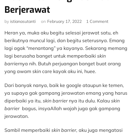
Berjerawat
on
by
istianasutanti
on
February 17, 2022
1 Comment
[Review]
Heran ya, muka aku begitu selesai jerawat satu, eh
Scarlett
Herbalism
berikutnya muncul lagi, dan begitu seterusnya. Emang
Mugwort
lagi agak “menantang” ya kayanya. Sekarang memang
Mask
lagi berusaha banget untuk memperbaiki
skin
dan
barrier
nya nih. Butuh perjuangan banget buat orang
Seriously
yang awam skin care kayak aku ini, huee.
Soothing
&
Hydrating
Dari banyak nanya, baik ke google ataupun ke temen,
Gel
ya supaya gak gampang jerawatan emang yang harus
Mask
diperbaiki ya itu,
skin barrier
nya itu dulu. Kalau
skin
Bisa
barrier
bagus, insyaAllah wajah juga gak gampang
Mengatasi
Kulit
jerawatan.
Berjerawat
Sambil memperbaiki
skin barrier,
aku juga mengatasi