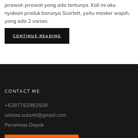
jerawat-jerawat yang ada tentunya. Kali ini aku
nyobain produk barunya Scarlett, yaitu masker wajah,
yang ada 2 varian.
“[REVIEW]
CONTINUE READING
SCARLETT
HERBALISM
MUGWORT
MASK
DAN
SERIOUSLY
SOOTHING
&
HYDRATING
GEL
MASK
BISA
MENGATASI
KULIT
BERJERAWAT”
CONTACT ME
+6287782982508
istiana.sutanti@gmail.com
Perumnas Depok