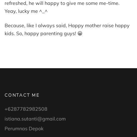
refreshed, he will happy to give me some me-time.
Yeay, lucky me ^_^
Because, like I always said, Happy mother raise happy
kids. So, happy parenting guys! 😀
CONTACT ME
+6287782982508
istiana.sutanti@gmail.com
Perumnas Depok