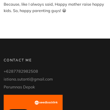
Because, like I always said, Happy mother raise happy
kids. So, happy parenting guys! 😀
CONTACT ME
+6287782982508
istiana.sutanti@gmail.com
Perumnas Depok