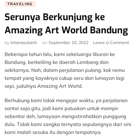
TRAVELING
Serunya Berkunjung ke
Amazing Art World Bandung
on
by
istianasutanti
on
September 10, 2022
Leave a Comment
Ser
Beberapa tahun lalu, kami sekeluarga liburan ke
Ber
ke
Bandung, berkeliling ke daerah Lembang dan
Ama
sekitarnya. Nah, dalam perjalanan pulang, kok nemu
Art
tempat yang kayaknya cukup seru dan lumayan lagi
Wor
sepi, judulnya Amazing Art World.
Ban
Berhubung kami tidak mengejar waktu, ya perjalanan
santai saja gitu, jadi kami putuskan untuk mampir
sebentar deh, lumayaan mengistirahatkan punggung
dulu. Tidak kami sangka ternyata sepulangnya dari sini
kami malah sesuka itu dengan tempatnya.