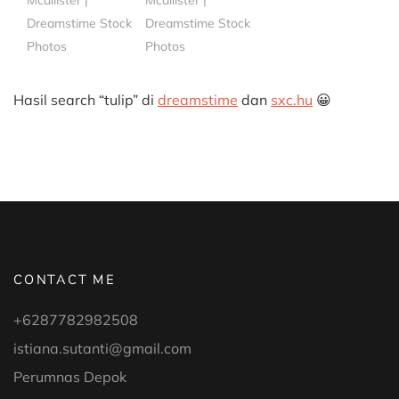
Dreamstime Stock
Dreamstime Stock
Photos
Photos
Hasil search “tulip” di
dreamstime
dan
sxc.hu
😀
CONTACT ME
+6287782982508
istiana.sutanti@gmail.com
Perumnas Depok