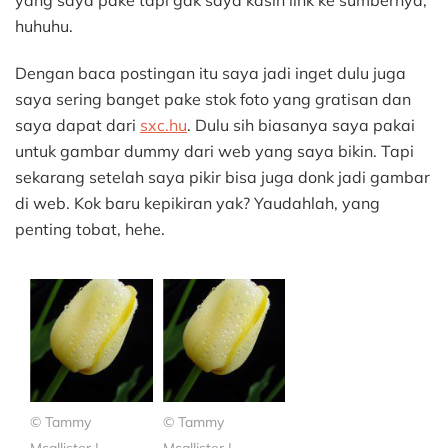
yang saya pake tapi gak saya kasih link ke sumbernya,
huhuhu.
Dengan baca postingan itu saya jadi inget dulu juga
saya sering banget pake stok foto yang gratisan dan
saya dapat dari
sxc.hu
. Dulu sih biasanya saya pakai
untuk gambar dummy dari web yang saya bikin. Tapi
sekarang setelah saya pikir bisa juga donk jadi gambar
di web. Kok baru kepikiran yak? Yaudahlah, yang
penting tobat, hehe.
© Tammy
© Tammy
Mcallister |
Mcallister |