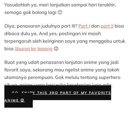
Yasudahlah ya, mari lanjutkan sampai hari terakhir,
semoga gak bolong lagi 🙂
Oiya, penasaran judulnya part III?
Part I
dan
part II
bisa
dibaca dulu ya. And yes, postingan ini masih
terpengaruh oleh keinginan saya yang menggebu untuk
bisa
liburan ke Jepang
😉
Buat yang udah penasaran lanjutan anime yang jadi
favorit saya, sekarang mau ngelist anime yang tokoh
utamanya perempuan. Gak melulu tentang superhero
sih ya, anime yang bercerita keseharian juga ada.
SO, ENJOY THIS 3RD PART OF MY FAVORITE
ANIME 😉