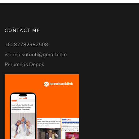
CONTACT ME
+6287782982508
istiana.sutanti@gmail.com
Perumnas Depok