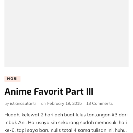
HOBI
Anime Favorit Part III
on
by
istianasutanti
on
February 19, 2015
13 Comments
Anime
Huaah, kelewat 2 hari deh buat lulus tantangan #3 dari
Favorit
Part
mbak Ani. Harusnya sih sekarang sudah memasuki hari
III
ke-6, tapi saya baru nulis total 4 sama tulisan ini, huhu.