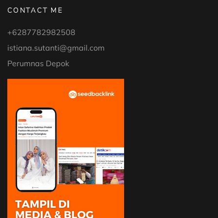
CONTACT ME
+6287782982508
istiana.sutanti@gmail.com
Perumnas Depok