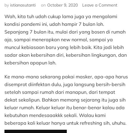
on
by
istianasutanti
on
October 9, 2020
Leave a Comment
Cara
Wah, kita tuh udah cukup lama juga ya mengalami
Canggih
Disinfek
kondisi pandemi ini, udah hampir 7 bulan loh.
Ruanga
Sepanjang 7 bulan itu, mulai dari yang bosen di rumah
Pakai
aja, sampai menerapkan new normal, sampai ya
Sinar
muncul kebiasaan baru yang lebih baik. Kita jadi lebih
UV-
sadar akan kebersihan diri, kebersihan lingkungan, dan
C
Dari
kebersihan apapun lah.
Signify
Ke mana-mana sekarang pakai masker, apa-apa harus
disemprot diinfektan dulu, juga langsung bersih-bersih
setelah sampai rumah dari manapun, dari tempat
dekat sekalipun. Bahkan memang sejarang itu juga sih
keluar rumah. Keluar keluar itu benar-benar kalau ada
kebutuhan mendesaaakkk sekali. Walau kami
beberapa kali keluar hanya untuk refreshing sih, uhuhu.