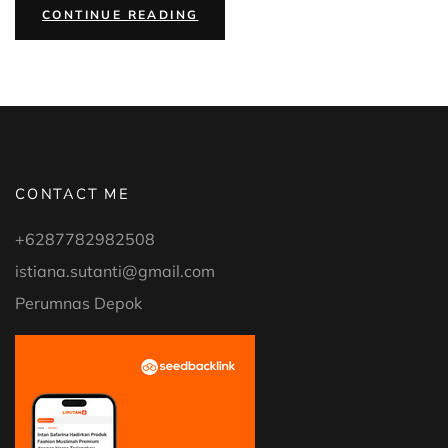
“CARA
CONTINUE READING
CANGGIH
DISINFEKSI
RUANGAN
PAKAI
SINAR
UV-
C
DARI
SIGNIFY”
CONTACT ME
+6287782982508
istiana.sutanti@gmail.com
Perumnas Depok