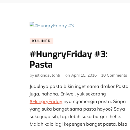
KULINER
#HungryFriday #3:
Pasta
o
by
istianasutanti
on
April 15, 2016
10 Comments
#
Judulnya pasta bikin inget sama drakor Pasta
#
P
juga, hahaha. Eniwei, yuk sekarang
#HungryFriday
nya ngomongin pasta. Siapa
yang suka banget sama pasta hayoo? Saya
suka juga sih, tapi lebih suka burger, hehe.
Malah kalo lagi kepengen banget pasta, bisa