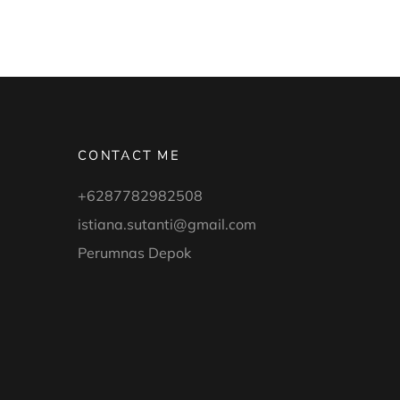
CONTACT ME
+6287782982508
istiana.sutanti@gmail.com
Perumnas Depok