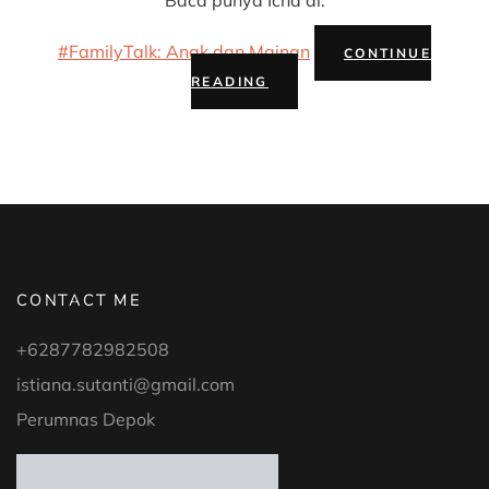
#FamilyTalk: Anak dan Mainan
CONTINUE
“#FAMILYTALK
READING
#13:
ANAK
&
MAINAN”
CONTACT ME
+6287782982508
istiana.sutanti@gmail.com
Perumnas Depok