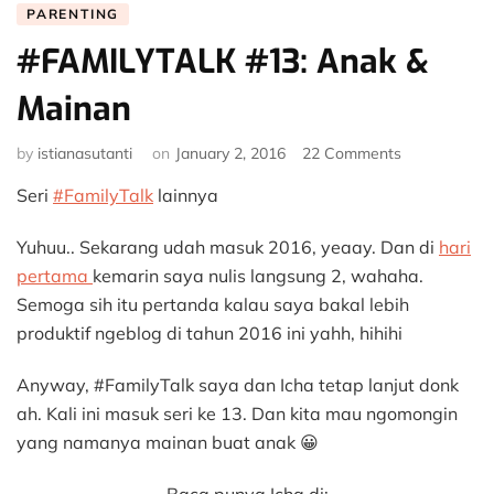
PARENTING
#FAMILYTALK #13: Anak &
Mainan
on
by
istianasutanti
on
January 2, 2016
22 Comments
#FAMILYTAL
Seri
#FamilyTalk
lainnya
#13:
Anak
&
Yuhuu.. Sekarang udah masuk 2016, yeaay. Dan di
hari
Mainan
pertama
kemarin saya nulis langsung 2, wahaha.
Semoga sih itu pertanda kalau saya bakal lebih
produktif ngeblog di tahun 2016 ini yahh, hihihi
Anyway, #FamilyTalk saya dan Icha tetap lanjut donk
ah. Kali ini masuk seri ke 13. Dan kita mau ngomongin
yang namanya mainan buat anak 😀
Baca punya Icha di: