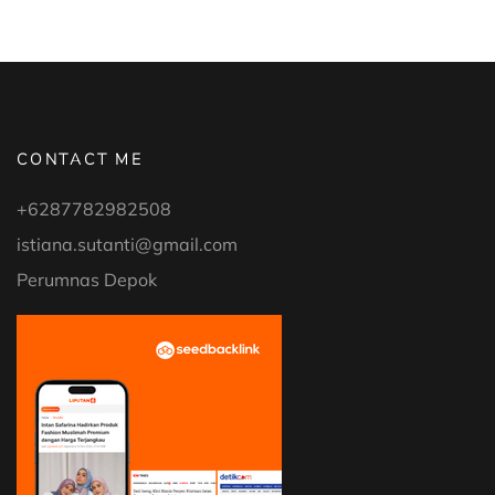
CONTACT ME
+6287782982508
istiana.sutanti@gmail.com
Perumnas Depok