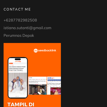
CONTACT ME
+6287782982508
istiana.sutanti@gmail.com
Perumnas Depok