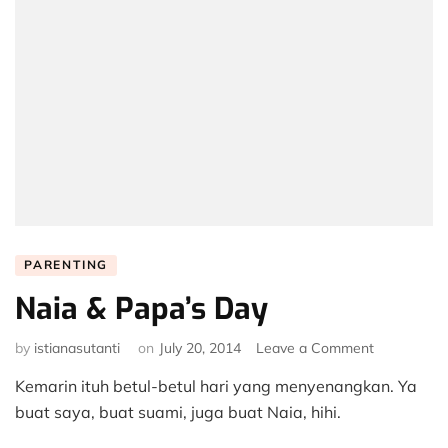
PARENTING
Naia & Papa’s Day
on
by
istianasutanti
on
July 20, 2014
Leave a Comment
Naia
Kemarin ituh betul-betul hari yang menyenangkan. Ya
&
Papa’s
buat saya, buat suami, juga buat Naia, hihi.
Day