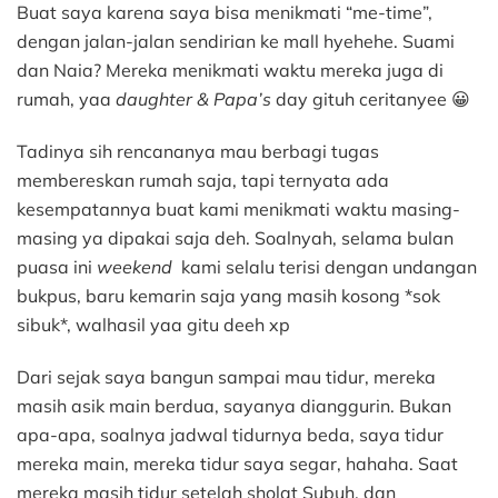
Buat saya karena saya bisa menikmati “me-time”,
dengan jalan-jalan sendirian ke mall hyehehe. Suami
dan Naia? Mereka menikmati waktu mereka juga di
rumah, yaa
daughter & Papa’s
day gituh ceritanyee 😀
Tadinya sih rencananya mau berbagi tugas
membereskan rumah saja, tapi ternyata ada
kesempatannya buat kami menikmati waktu masing-
masing ya dipakai saja deh. Soalnyah, selama bulan
puasa ini
weekend
kami selalu terisi dengan undangan
bukpus, baru kemarin saja yang masih kosong *sok
sibuk*, walhasil yaa gitu deeh xp
Dari sejak saya bangun sampai mau tidur, mereka
masih asik main berdua, sayanya dianggurin. Bukan
apa-apa, soalnya jadwal tidurnya beda, saya tidur
mereka main, mereka tidur saya segar, hahaha. Saat
mereka masih tidur setelah sholat Subuh, dan