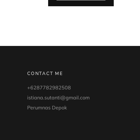
YANG
TERJADI
PADA
BAYI
BARU
LAHIR”
CONTACT ME
+6287782982508
istiana.sutanti@gmail.com
Perumnas Depok