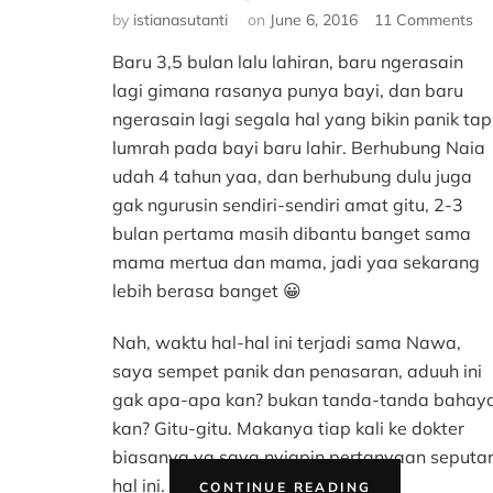
on
by
istianasutanti
on
June 6, 2016
11 Comments
Ha
Baru 3,5 bulan lalu lahiran, baru ngerasain
hal
ya
lagi gimana rasanya punya bayi, dan baru
Ter
ngerasain lagi segala hal yang bikin panik tap
Pa
lumrah pada bayi baru lahir. Berhubung Naia
Ba
udah 4 tahun yaa, dan berhubung dulu juga
Ba
gak ngurusin sendiri-sendiri amat gitu, 2-3
La
bulan pertama masih dibantu banget sama
mama mertua dan mama, jadi yaa sekarang
lebih berasa banget 😀
Nah, waktu hal-hal ini terjadi sama Nawa,
saya sempet panik dan penasaran, aduuh ini
gak apa-apa kan? bukan tanda-tanda bahay
kan? Gitu-gitu. Makanya tiap kali ke dokter
biasanya ya saya nyiapin pertanyaan seputa
“HAL-
hal ini.
CONTINUE READING
HAL