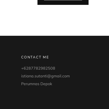
YANG
TERJADI
PADA
BAYI
BARU
LAHIR”
CONTACT ME
+6287782982508
istiana.sutanti@gmail.com
Perumnas Depok