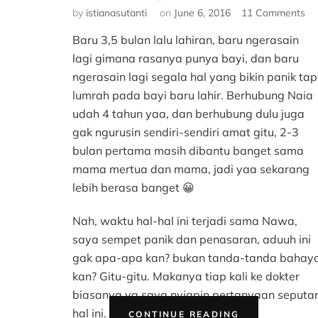
on
by
istianasutanti
on
June 6, 2016
11 Comments
Ha
Baru 3,5 bulan lalu lahiran, baru ngerasain
hal
ya
lagi gimana rasanya punya bayi, dan baru
Ter
ngerasain lagi segala hal yang bikin panik tap
Pa
lumrah pada bayi baru lahir. Berhubung Naia
Ba
udah 4 tahun yaa, dan berhubung dulu juga
Ba
gak ngurusin sendiri-sendiri amat gitu, 2-3
La
bulan pertama masih dibantu banget sama
mama mertua dan mama, jadi yaa sekarang
lebih berasa banget 😀
Nah, waktu hal-hal ini terjadi sama Nawa,
saya sempet panik dan penasaran, aduuh ini
gak apa-apa kan? bukan tanda-tanda bahay
kan? Gitu-gitu. Makanya tiap kali ke dokter
biasanya ya saya nyiapin pertanyaan seputa
“HAL-
hal ini.
CONTINUE READING
HAL