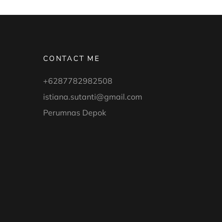
CONTACT ME
+6287782982508
istiana.sutanti@gmail.com
Perumnas Depok