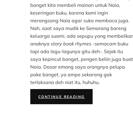
banget kita membeli mainan untuk Naia,
keseringan buku, karena kami ingin
merangsang Naia agar suka membaca juga.
Nah, saat saya mudik ke Semarang bareng
keluarga suami, ada sepupu yang membelika
anaknya
story book rhymes
-semacam buku
tapi ada lagu-lagunya gitu deh-. Sejak itu
saya kepincut banget, pengen beliin juga buat
Naia. Dasar emang saya orangnya pelupa
pake banget, ya ampe sekarang gak
terlaksana deh niat itu, huhuhu.
“PLAY
CONTINUE READING
IQ:
MAINNYA
MEREKA
BUKAN
SEKEDAR
MAIN”