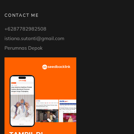
CONTACT ME
+6287782982508
istiana.sutanti@gmail.com
Perumnas Depok