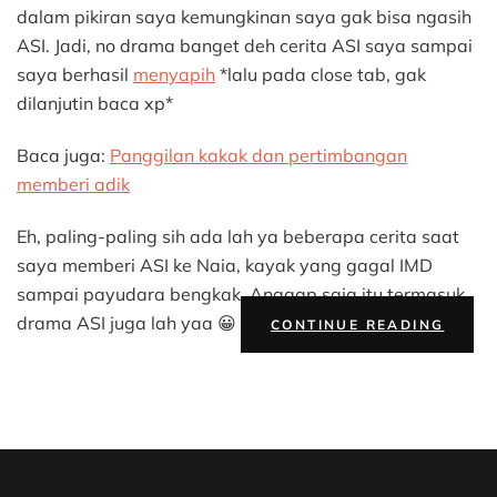
dalam pikiran saya kemungkinan saya gak bisa ngasih
ASI. Jadi, no drama banget deh cerita ASI saya sampai
saya berhasil
menyapih
*lalu pada close tab, gak
dilanjutin baca xp*
Baca juga:
Panggilan kakak dan pertimbangan
memberi adik
Eh, paling-paling sih ada lah ya beberapa cerita saat
saya memberi ASI ke Naia, kayak yang gagal IMD
sampai payudara bengkak. Anggap saja itu termasuk
“DRA
drama ASI juga lah yaa 😀
CONTINUE READING
ASI
DAN
PELA
DARI
MENY