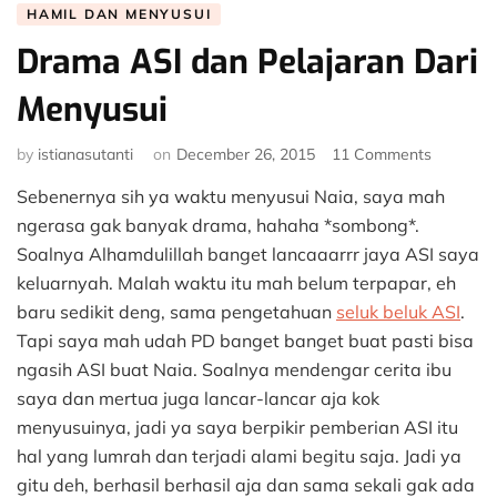
HAMIL DAN MENYUSUI
Drama ASI dan Pelajaran Dari
Menyusui
on
by
istianasutanti
on
December 26, 2015
11 Comments
Drama
Sebenernya sih ya waktu menyusui Naia, saya mah
ASI
dan
ngerasa gak banyak drama, hahaha *sombong*.
Pelajaran
Soalnya Alhamdulillah banget lancaaarrr jaya ASI saya
Dari
keluarnyah. Malah waktu itu mah belum terpapar, eh
Menyusu
baru sedikit deng, sama pengetahuan
seluk beluk ASI
.
Tapi saya mah udah PD banget banget buat pasti bisa
ngasih ASI buat Naia. Soalnya mendengar cerita ibu
saya dan mertua juga lancar-lancar aja kok
menyusuinya, jadi ya saya berpikir pemberian ASI itu
hal yang lumrah dan terjadi alami begitu saja. Jadi ya
gitu deh, berhasil berhasil aja dan sama sekali gak ada