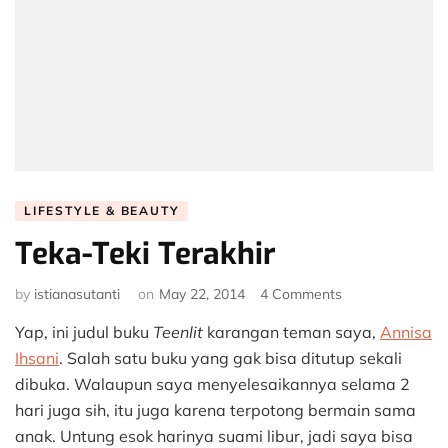
LIFESTYLE & BEAUTY
Teka-Teki Terakhir
on
by
istianasutanti
on
May 22, 2014
4 Comments
Teka-
Yap, ini judul buku
Teenlit
karangan teman saya,
Annisa
Teki
Terakhir
Ihsani
. Salah satu buku yang gak bisa ditutup sekali
dibuka. Walaupun saya menyelesaikannya selama 2
hari juga sih, itu juga karena terpotong bermain sama
anak. Untung esok harinya suami libur, jadi saya bisa