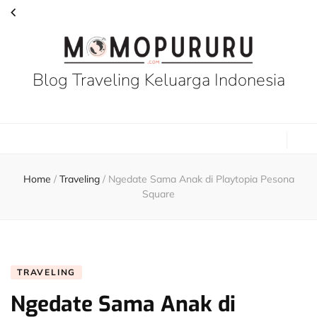
Blog Traveling Keluarga Indonesia
Home
/
Traveling
/
Ngedate Sama Anak di Playtopia Pesona
Square
TRAVELING
Ngedate Sama Anak di