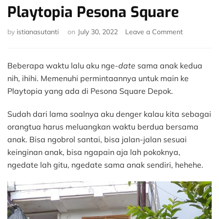
Playtopia Pesona Square
on
by
istianasutanti
on
July 30, 2022
Leave a Comment
Ngedate
Sama
Anak
Beberapa waktu lalu aku nge-
date
sama anak kedua
di
nih, ihihi. Memenuhi permintaannya untuk main ke
Playtopia
Playtopia yang ada di Pesona Square Depok.
Pesona
Square
Sudah dari lama soalnya aku denger kalau kita sebagai
orangtua harus meluangkan waktu berdua bersama
anak. Bisa ngobrol santai, bisa jalan-jalan sesuai
keinginan anak, bisa ngapain aja lah pokoknya,
ngedate lah gitu, ngedate sama anak sendiri, hehehe.