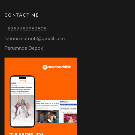
CONTACT ME
+6287782982508
istiana.sutanti@gmail.com
Perumnas Depok