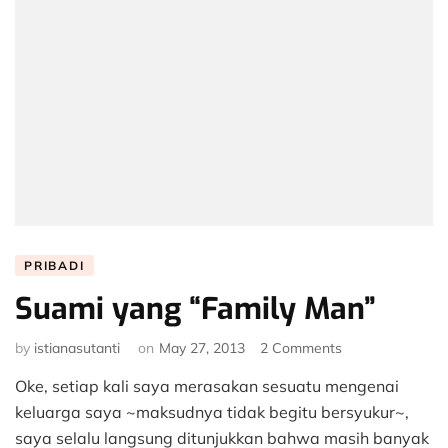
PRIBADI
Suami yang “Family Man”
on
by
istianasutanti
on
May 27, 2013
2 Comments
Suami
Oke, setiap kali saya merasakan sesuatu mengenai
yang
“Family
keluarga saya ~maksudnya tidak begitu bersyukur~,
Man”
saya selalu langsung ditunjukkan bahwa masih banyak